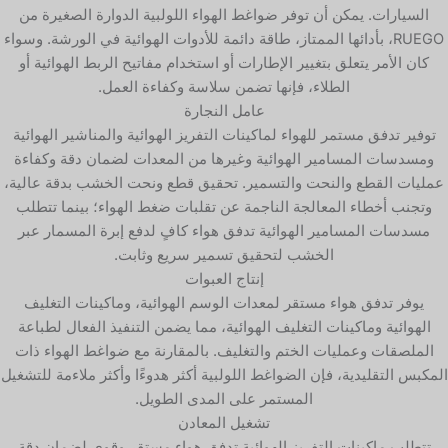
السيارات. يمكن أن توفر ضواغط الهواء اللولبية الدوارة الصغيرة من
RUEGO، بأدائها الممتاز، طاقة دائمة للأدوات الهوائية في الورشة. وسواء
كان الأمر يتعلق بتغيير الإطارات أو استخدام مفاتيح الربط الهوائية أو
الطلاء، فإنها تضمن سلاسة وكفاءة العمل.
عامل النجارة
توفير تدفق مستمر للهواء لماكينات التفريز الهوائية والمناشير الهوائية
ومسدسات المسامير الهوائية وغيرها من المعدات لضمان دقة وكفاءة
عمليات القطع والنحت والتسمير. تحقيق قطع ونحت الخشب بدقة عالية،
وتجنب أخطاء المعالجة الناجمة عن تقلبات ضغط الهواء؛ بينما تتطلب
مسدسات المسامير الهوائية تدفق هواء كافٍ لدفع إبرة المسمار عبر
الخشب لتحقيق تسمير سريع وثابت.
إنتاج العبوات
يوفر تدفق هواء مستقر لمعدات الوسم الهوائية، وماكينات التغليف
الهوائية وماكينات التغليف الهوائية، مما يضمن التنفيذ الفعال لطباعة
الملصقات وعمليات الختم والتغليف. بالمقارنة مع ضواغط الهواء ذات
المكبس التقليدية، فإن الضواغط اللولبية أكثر هدوءًا وأكثر ملاءمة للتشغيل
المستمر على المدى الطويل.
تشغيل المعادن
تتطلب ماكينات التفريز الهوائية تدفق هواء مستقر وقوي لضمان دقة