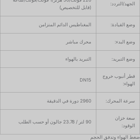
220 فولت/50 هرتز/1 فولت/فولت/ساعة
الجهد/التردد:
(قابل للتخصيص)
وضع القيادة:
المغناطيس الدائم المتزامن
وضع البدء:
محرك مباشر
وضع التبريد:
التبريد بالهواء
قطر أنبوب خروج
DN15
الهواء:
سرعة المحرك:
2960 دورة في الدقيقة
سعة خزان
90 لتر / 23.78 جالون أو حسب الطلب
الوقود:
ضغط الهواء وتدفق الحجم