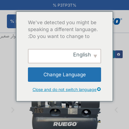
خطي
%P3TP3T %
لى
لمحتوى
%P3TP3T %
We've detected you might be
speaking a different language.
الصفحة الرئيسية
"
المنتجات
"
Do you want to change to:
ضاغط هواء حلزوني دوار صغير
English
Change Language
Close and do not switch language