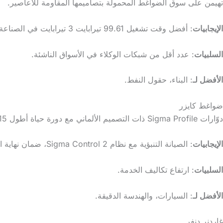
تهيمن على سوق الضواغط المحمولة بتصاميمها المقاومة للأعاصير.
الإيجابيات
: أفضل وقت تشغيل 99.61 تيرابايت 3 تيرابايت في الصناعة، ومتانة من الدرجة العسكرية.
السلبيات
: عدد أقل من شبكات الوكلاء في الأسواق الناشئة.
الأفضل لـ
: البناء، حقول النفط.
ضواغط كايزر
دوّارات Sigma Profile ذات التصميم الألماني مع دورة حياة أطول 15%.
الإيجابيات
: الصيانة التنبؤية مع نظام Sigma Control 2، ضمان نهاية الهواء لمدة 10 سنوات.
السلبيات
: ارتفاع تكاليف الخدمة.
الأفضل لـ
: السيارات، والهندسة الدقيقة.
غاردنر دنفر