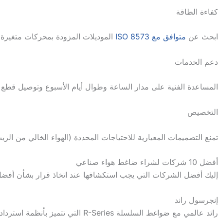
كفاءة الطاقة
ابحث عن
متوافق مع ISO 8573
الموديلات المزودة بمحركات متغيرة السرعة (VSD) - تقلل من تكاليف الطاقة مد
دعم الخدمات
المساعدة الفنية على مدار الساعة وطوال أيام الأسبوع وتوصيل قطع الغيار خلال أقل من 72 ساعة غير قابلة للتفاوض بال
التخصيص
تمنع التصميمات المعيارية للاحتياجات المحددة (الهواء الخالي من الزي
أفضل 10 شركات لشراء ضاغط هواء صناعي
إليك أفضل الشركات التي يجب استكشافها عند اتخاذ قرار بشأن أف
إنجرسول راند
رائد عالمي مع ضواغط السلسلة R-Series التي تتميز بأنظمة استرداد الحرارة الحاصلة على براءة اختراع.