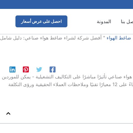
صل بنا
المدونة
احصل على عرض أسعار
 ضاغط الهواء
"
أفضل شركة لشراء ضاغط هواء صناعي: دليل شامل
ء صناعي تأثيرًا مباشرًا على التكاليف التشغيلية - يمكن للموردين
المتميزين تقليل استهلاك الطاقة بنسبة 30% وتقليل وقت التوقف عن العمل. في هذا الدليل لعام 2025، نحلل أفضل الموردين العالميين بناءً على 12 معيارًا تقنيًا وملاحظات العملاء الحقيقية ورؤى التكلفة