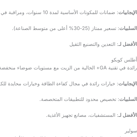
الإيجابيات
: ضمانات للمكونات الأساسية لمدة 10 سنوات، ومراقبة في الوقت الحقيقي عبر عناصر تحكم NexSys.
السلبيات
: تسعير ممتاز (25-30% أعلى من متوسط الصناعة).
الأفضل لـ
: التعدين والتصنيع الثقيل
أطلس كوبكو
رائدة في تقنية GA+ الخالية من الزيت مع مستويات ضوضاء منخفضة تصل إلى 62 ديسيبل (A).
الإيجابيات
: خيارات رائدة في مجال كفاءة الطاقة وخيارات محايدة للك
السلبيات
: تخصيص محدود للتطبيقات المتخصصة.
الأفضل لـ
: المستشفيات، مصانع تجهيز الأغذية.
سولير