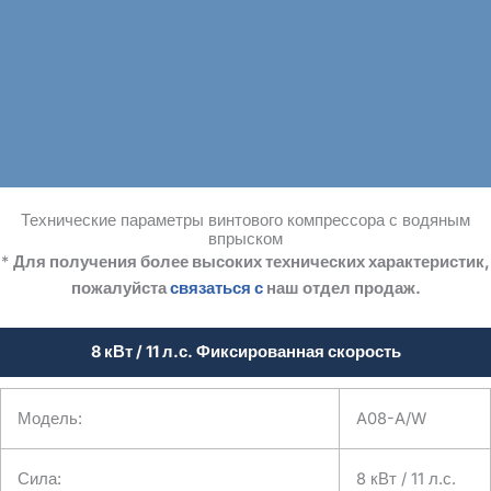
Технические параметры винтового компрессора с водяным
Фармацевтическое
впрыском
производство
*
Для получения более высоких технических характеристик,
пожалуйста
связаться с
наш отдел продаж.
В фармацевтической промышленности,
где абсолютная чистота воздуха имеет
8 кВт / 11 л.с. Фиксированная скорость
решающее значение, безмасляный
винтовой компрессор с водяным
впрыском обеспечивает чистый сжатый
воздух, не содержащий загрязнений. Его
Модель:
A08-A/W
инновационная смазка на водной основе
исключает риск переноса масла,
обеспечивая безопасность производства
Сила:
8 кВт / 11 л.с.
чувствительных лекарств и медицинских