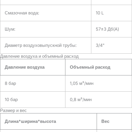
приборов. Максимальное давление в 40
бар позволяет использовать компрессор
Смазочная вода:
10 L
в условиях высокого давления,
например, в процессах стерильного
наполнения и упаковки.
Шум:
57±3 Дб(A)
Диаметр воздуховыпускной трубы:
3/4"
Давление воздуха и объемный расход
Давление воздуха
Объемный расход
8 бар
1,05 м³/мин
10 бар
0,8 м³/мин
Размер и вес
Длина*ширина*высота
Вес