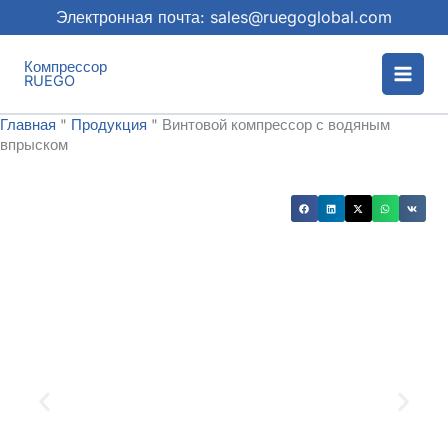
Перейти
Электронная почта: sales@ruegoglobal.com
к
содержимому
Главная
"
Продукция
"
Винтовой компрессор с водяным
впрыском