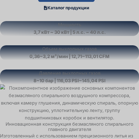
Каталог продукции
Мощность
3,7 кВт ~ 30 кВт | 5 л.с. ~ 40 л.с.
Объем выхлопных газов
0,36~3,2 м³/мин | 12,71~113,01 CFM
Давление выхлопных газов
8~10 бар | 116,03 PSI~145,04 PSI
Инновационная конструкция безмасляного спирального
главного двигателя
Изготовленный с использованием прецизионного литья из