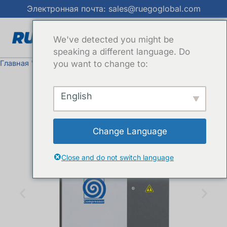
Перейти
Электронная почта: sales@ruegoglobal.com
к
содержимому
We've detected you might be
speaking a different language. Do
Главная
"
Продукция
you want to change to:
"
Спиральный воздушный компрессор
English
Change Language
Close and do not switch language