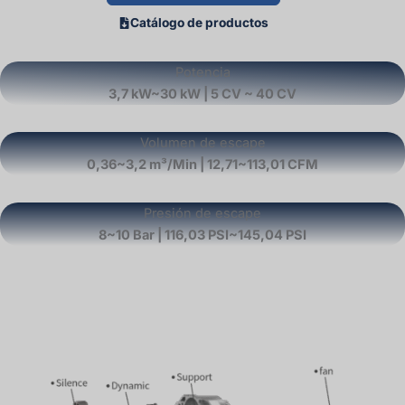
Catálogo de productos
Potencia
3,7 kW~30 kW | 5 CV ~ 40 CV
Volumen de escape
0,36~3,2 m³/Min | 12,71~113,01 CFM
Presión de escape
8~10 Bar | 116,03 PSI~145,04 PSI