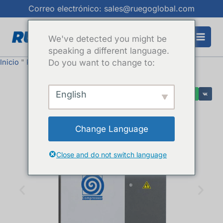
Ir
Correo electrónico: sales@ruegoglobal.com
al
contenido
We've detected you might be
speaking a different language.
Inicio
"
Productos
Do you want to change to:
"
Compresor de aire Scroll
English
Change Language
Close and do not switch language