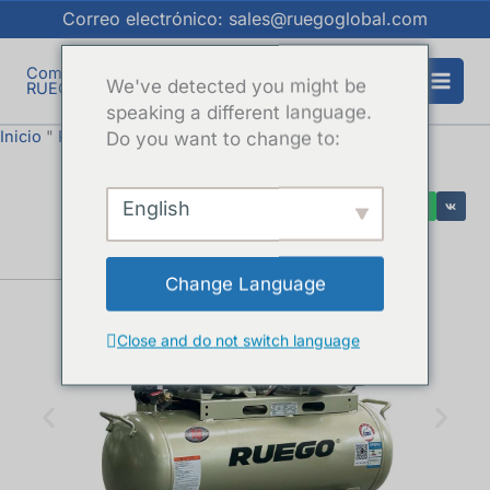
Ir
Correo electrónico: sales@ruegoglobal.com
al
contenido
We've detected you might be
speaking a different language.
Inicio
"
Productos
Do you want to change to:
"
Compresor de pistón
English
Change Language
Close and do not switch language